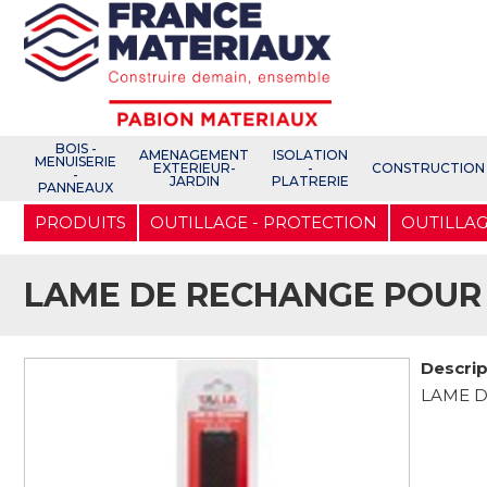
Open e-Commerce
Slogan Client
BOIS -
AMENAGEMENT
ISOLATION
MENUISERIE
EXTERIEUR-
-
CONSTRUCTION
-
JARDIN
PLATRERIE
PANNEAUX
Aller
PRODUITS
OUTILLAGE - PROTECTION
OUTILLAG
au
contenu
principal
LAME DE RECHANGE POUR
Descrip
LAME D