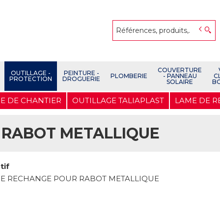
COUVERTURE
OUTILLAGE -
PEINTURE -
PLOMBERIE
- PANNEAU
C
PROTECTION
DROGUERIE
SOLAIRE
B
E DE CHANTIER
OUTILLAGE TALIAPLAST
LAME DE R
 RABOT METALLIQUE
tif
E RECHANGE POUR RABOT METALLIQUE