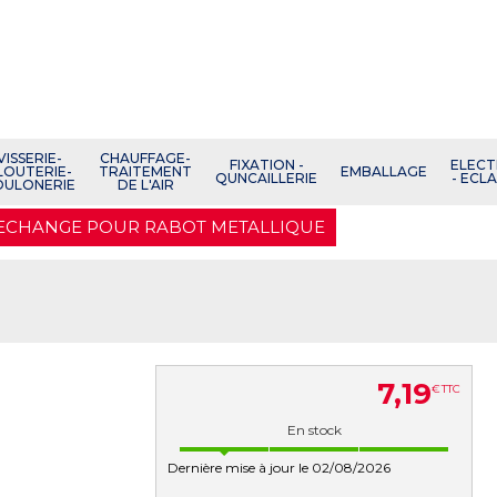
VISSERIE-
CHAUFFAGE-
FIXATION -
ELECT
LOUTERIE-
TRAITEMENT
EMBALLAGE
QUNCAILLERIE
- ECL
OULONERIE
DE L'AIR
ECHANGE POUR RABOT METALLIQUE
7
,
19
€
TTC
En stock
Dernière mise à jour le 02/08/2026