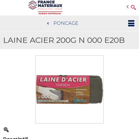
Open e-Commerce
Slogan Client
PONCAGE
Aller
au
LAINE ACIER 200G N 000 E20B
contenu
principal
Descriptif