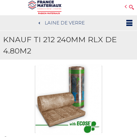
Open e-Commerce
Slogan Client
LAINE DE VERRE
Aller
au
KNAUF TI 212 240MM RLX DE
contenu
principal
4.80M2