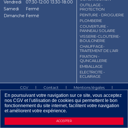
Vendredi
07:30-12:00
13:30-18:00
OUTILLAGE -
Samedi
Fermé
PROTECTION
PEINTURE - DROGUERIE
Dimanche
Fermé
PLOMBERIE
COUVERTURE -
PANNEAU SOLAIRE
VISSERIE-CLOUTERIE-
BOULONERIE
CHAUFFAGE-
TRAITEMENT DE L'AIR
FIXATION -
QUNCAILLERIE
EMBALLAGE
ELECTRICITE -
ECLAIRAGE
CGV
Contact
Mentions légales
Plan du site
En poursuivant votre navigation sur ce site, vous acceptez
nos CGV et l'utilisation de cookies qui permettent le bon
12
,
97
fonctionnement du site internet, facilitent votre navigation
€
TTC / m
2
DEMANDE D’INFORMATIONS
et améliorent votre expérience.
62
,
26
soit
€
TTC / RL
ACCEPTER
€ HT / RL
0,48
Dont écotaxe :