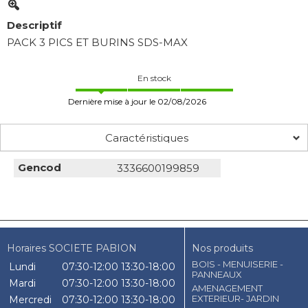
Descriptif
PACK 3 PICS ET BURINS SDS-MAX
En stock
Dernière mise à jour le 02/08/2026
Caractéristiques
Gencod
3336600199859
Horaires SOCIETE PABION
Nos produits
BOIS - MENUISERIE -
Lundi
07:30-12:00
13:30-18:00
PANNEAUX
Mardi
07:30-12:00
13:30-18:00
AMENAGEMENT
EXTERIEUR- JARDIN
Mercredi
07:30-12:00
13:30-18:00