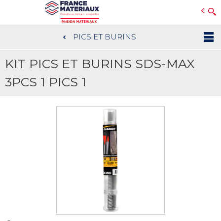
Open e-Commerce
Slogan Client
PICS ET BURINS
Aller
au
KIT PICS ET BURINS SDS-MAX
contenu
principal
3PCS 1 PICS 1