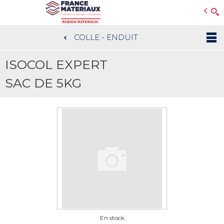
Open e-Commerce
Slogan Client
COLLE - ENDUIT
Aller
au
ISOCOL EXPERT
contenu
principal
SAC DE 5KG
En stock