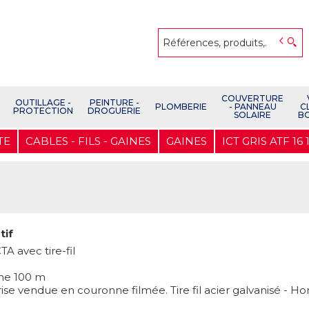
COUVERTURE
OUTILLAGE -
PEINTURE -
PLOMBERIE
- PANNEAU
C
PROTECTION
DROGUERIE
SOLAIRE
B
TE
CABLES - FILS - GAINES
GAINES
ICT GRIS ATF 16 
tif
TA avec tire-fil
ne 100 m
rise vendue en couronne filmée. Tire fil acier galvanisé - 