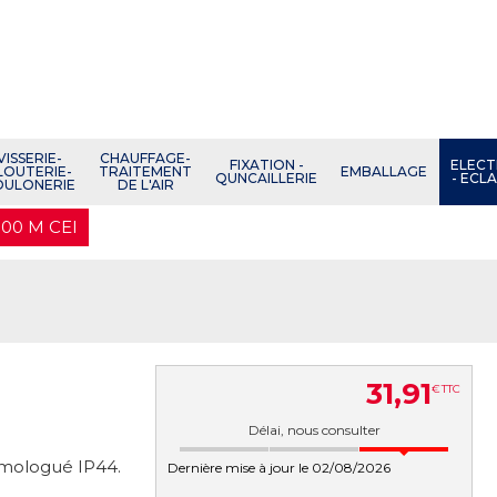
VISSERIE-
CHAUFFAGE-
FIXATION -
ELECT
LOUTERIE-
TRAITEMENT
EMBALLAGE
QUNCAILLERIE
- ECL
OULONERIE
DE L'AIR
100 M CEI
31
,
91
€
TTC
Délai, nous consulter
Homologué IP44.
Dernière mise à jour le 02/08/2026