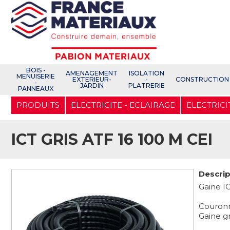
Open e-Commerce
Slogan Client
BOIS -
AMENAGEMENT
ISOLATION
MENUISERIE
EXTERIEUR-
-
CONSTRUCTION
-
JARDIN
PLATRERIE
PANNEAUX
Aller
PRODUITS
ELECTRICITE - ECLAIRAGE
ELECTRICI
au
contenu
principal
ICT GRIS ATF 16 100 M CEI
Descrip
Gaine IC
Couron
Gaine g