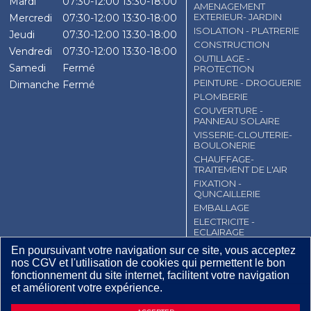
Mardi
07:30-12:00
13:30-18:00
AMENAGEMENT
EXTERIEUR- JARDIN
Mercredi
07:30-12:00
13:30-18:00
ISOLATION - PLATRERIE
Jeudi
07:30-12:00
13:30-18:00
CONSTRUCTION
Vendredi
07:30-12:00
13:30-18:00
OUTILLAGE -
Samedi
Fermé
PROTECTION
PEINTURE - DROGUERIE
Dimanche
Fermé
PLOMBERIE
COUVERTURE -
PANNEAU SOLAIRE
VISSERIE-CLOUTERIE-
BOULONERIE
CHAUFFAGE-
TRAITEMENT DE L'AIR
FIXATION -
QUNCAILLERIE
EMBALLAGE
ELECTRICITE -
ECLAIRAGE
En poursuivant votre navigation sur ce site, vous acceptez
CGV
Contact
Mentions légales
nos CGV et l'utilisation de cookies qui permettent le bon
Plan du site
fonctionnement du site internet, facilitent votre navigation
et améliorent votre expérience.
12
,
80
€
TTC / Pièce
DEMANDE D’INFORMATIONS