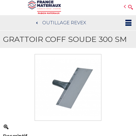
Open e-Commerce
Slogan Client
OUTILLAGE REVEX
Aller
au
GRATTOIR COFF SOUDE 300 SM
contenu
principal
Descriptif