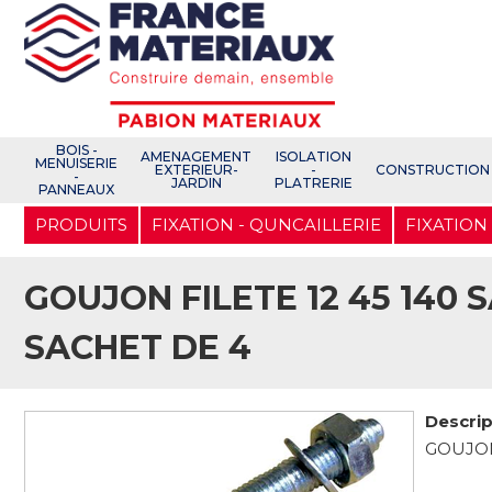
Open e-Commerce
Slogan Client
BOIS -
AMENAGEMENT
ISOLATION
MENUISERIE
EXTERIEUR-
-
CONSTRUCTION
-
JARDIN
PLATRERIE
PANNEAUX
Aller
PRODUITS
FIXATION - QUNCAILLERIE
FIXATION
au
contenu
principal
GOUJON FILETE 12 45 140 
SACHET DE 4
Descrip
GOUJON