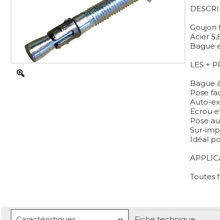
DESCRI
Goujon f
Acier 5,
Bague e
LES + 
Bague à 
Pose fac
Auto-ex
Ecrou e
Pose au 
Sur-imp
Idéal p
APPLIC
Toutes f
Caractéristiques
Fiche technique