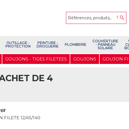
COUVERTURE
OUTILLAGE -
PEINTURE -
PLOMBERIE
- PANNEAU
C
PROTECTION
DROGUERIE
SOLAIRE
B
GOUJONS - TIGES FILETEES
GOUJONS
GOUJON FILE
SACHET DE 4
tif
 FILETE 12/45/140