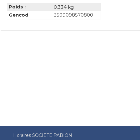
Poids :
0.334 kg
Gencod
3509098570800
Horaires SOCIETE PABION