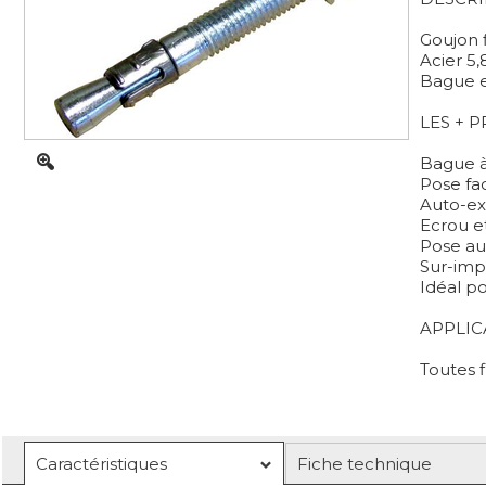
Goujon f
Acier 5,
Bague e
LES + 
Bague à 
Pose fac
Auto-ex
Ecrou e
Pose au 
Sur-imp
Idéal p
APPLIC
Toutes f
Caractéristiques
Fiche technique