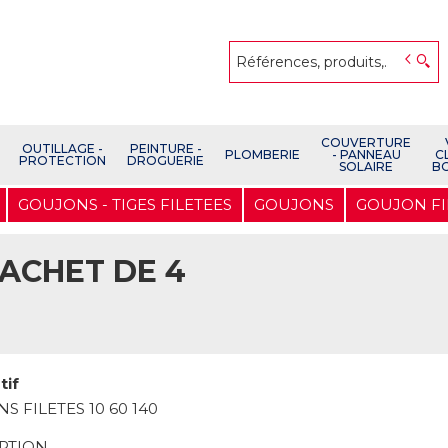
COUVERTURE
OUTILLAGE -
PEINTURE -
PLOMBERIE
- PANNEAU
C
PROTECTION
DROGUERIE
SOLAIRE
B
GOUJONS - TIGES FILETEES
GOUJONS
GOUJON FILE
SACHET DE 4
tif
S FILETES 10 60 140
PTION