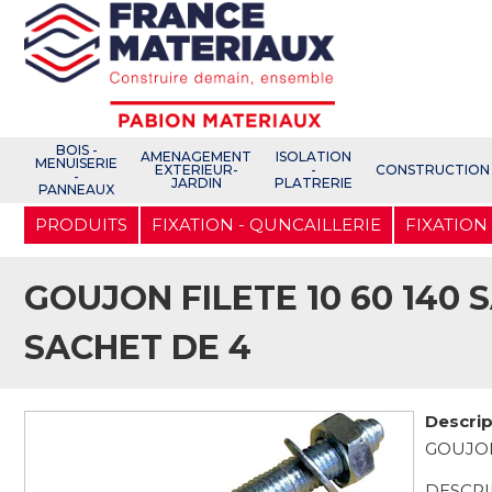
Open e-Commerce
Slogan Client
BOIS -
AMENAGEMENT
ISOLATION
MENUISERIE
EXTERIEUR-
-
CONSTRUCTION
-
JARDIN
PLATRERIE
PANNEAUX
Aller
PRODUITS
FIXATION - QUNCAILLERIE
FIXATION
au
contenu
principal
GOUJON FILETE 10 60 140 
SACHET DE 4
Descrip
GOUJON
DESCRI