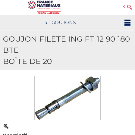
Open e-Commerce
Slogan Client
GOUJONS
Aller
au
GOUJON FILETE ING FT 12 90 180
contenu
principal
BTE
BOÎTE DE 20