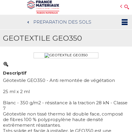
Open e-Commerce
Slogan Client
PREPARATION DES SOLS
Aller
au
GEOTEXTILE GEO350
contenu
principal
Descriptif
Géotextile GEO350 - Anti remontée de végétation
25 ml x 2 ml
Blanc - 350 g/m2 - résistance à la traction 28 kN - Classe
7
Géotextile non tissé thermo lié double face, composé
de fibres 100 % polypropylène haute densité
extrêmement résistantes.
Très solide et facile à installer, le GEO350 est une