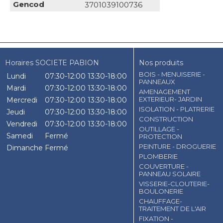
Gencod
3701039100736
Horaires SOCIETE PABION
Nos produits
BOIS - MENUISERIE -
Lundi
07:30-12:00
13:30-18:00
PANNEAUX
Mardi
07:30-12:00
13:30-18:00
AMENAGEMENT
EXTERIEUR- JARDIN
Mercredi
07:30-12:00
13:30-18:00
ISOLATION - PLATRERIE
Jeudi
07:30-12:00
13:30-18:00
CONSTRUCTION
Vendredi
07:30-12:00
13:30-18:00
OUTILLAGE -
Samedi
Fermé
PROTECTION
PEINTURE - DROGUERIE
Dimanche
Fermé
PLOMBERIE
COUVERTURE -
PANNEAU SOLAIRE
VISSERIE-CLOUTERIE-
BOULONERIE
CHAUFFAGE-
TRAITEMENT DE L'AIR
FIXATION -