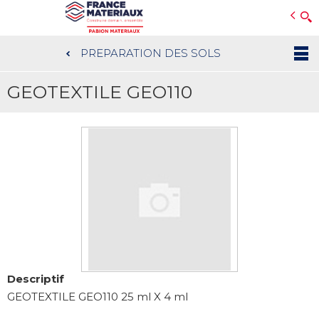
Open e-Commerce
Slogan Client
PREPARATION DES SOLS
Aller
au
GEOTEXTILE GEO110
contenu
principal
Descriptif
GEOTEXTILE GEO110 25 ml X 4 ml