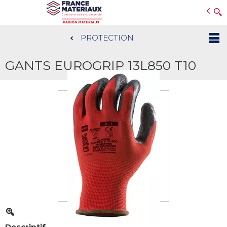
Open e-Commerce
Slogan Client
PROTECTION
Aller
au
GANTS EUROGRIP 13L850 T10
contenu
principal
Descriptif