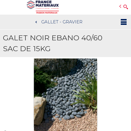
Open e-Commerce
Slogan Client
GALLET - GRAVIER
Aller
au
GALET NOIR EBANO 40/60
contenu
principal
SAC DE 15KG