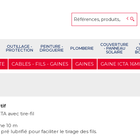
COUVERTURE
OUTILLAGE -
PEINTURE -
PLOMBERIE
- PANNEAU
C
PROTECTION
DROGUERIE
SOLAIRE
B
TE
CABLES - FILS - GAINES
GAINES
GAINE ICTA 16
tif
TA avec tire-fil
ne 10 m
ré lubrifié pour faciliter le tirage des fils.