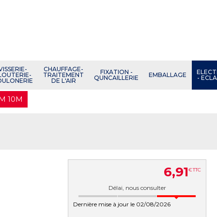
VISSERIE-
CHAUFFAGE-
FIXATION -
ELECT
LOUTERIE-
TRAITEMENT
EMBALLAGE
QUNCAILLERIE
- ECL
OULONERIE
DE L'AIR
MM 10M
6
,
91
€
TTC
Délai, nous consulter
Dernière mise à jour le 02/08/2026