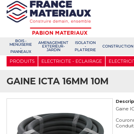
Open e-Commerce
Slogan Client
BOIS -
AMENAGEMENT
ISOLATION
MENUISERIE
EXTERIEUR-
-
CONSTRUCTION
-
JARDIN
PLATRERIE
PANNEAUX
Aller
PRODUITS
ELECTRICITE - ECLAIRAGE
ELECTRICI
au
contenu
principal
GAINE ICTA 16MM 10M
Descrip
Gaine IC
Couron
Conduit p