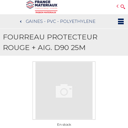
Open e-Commerce
Slogan Client
GAINES - PVC - POLYETHYLENE
Aller
au
FOURREAU PROTECTEUR
contenu
principal
ROUGE + AIG. D90 25M
En stock