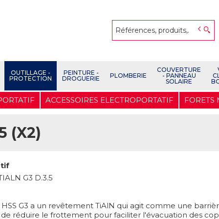
COUVERTURE
OUTILLAGE -
PEINTURE -
PLOMBERIE
- PANNEAU
C
PROTECTION
DROGUERIE
SOLAIRE
B
PORTATIF
ACCESSOIRES ELECTROPORTATIF
FORETS
 (X2)
tif
IALN G3 D.3.5
t HSS G3 a un revêtement TiAlN qui agit comme une barriè
de réduire le frottement pour faciliter l'évacuation des c