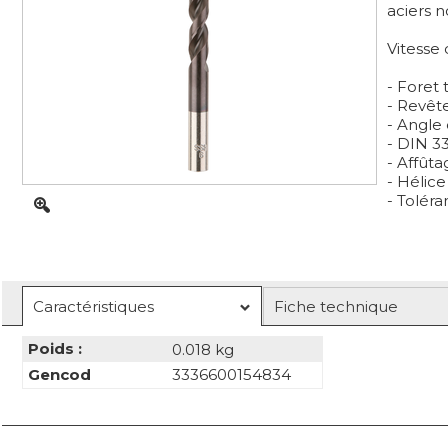
aciers n
Vitesse
- Foret 
- Revêt
- Angle 
- DIN 33
- Affûta
- Hélice
- Tolér
Caractéristiques
Fiche technique
Poids :
0.018 kg
Gencod
3336600154834