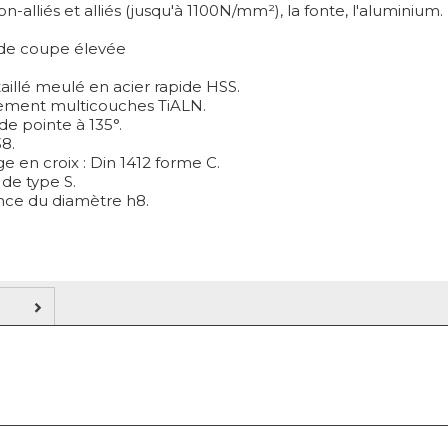
on-alliés et alliés (jusqu'à 1100N/mm²), la fonte, l'aluminium.
 de coupe élevée
taillé meulé en acier rapide HSS.
ement multicouches TiALN.
de pointe à 135°.
8.
ge en croix : Din 1412 forme C.
 de type S.
ance du diamètre h8.