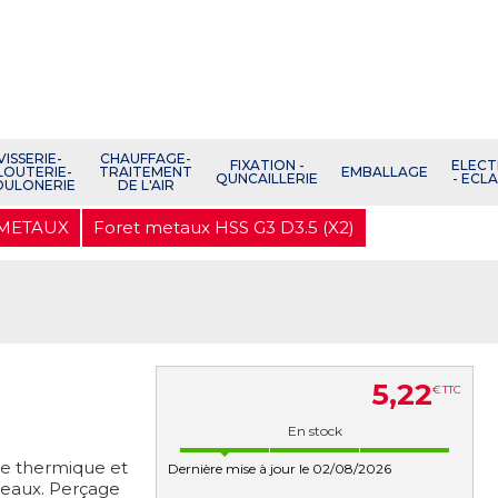
VISSERIE-
CHAUFFAGE-
FIXATION -
ELECT
LOUTERIE-
TRAITEMENT
EMBALLAGE
QUNCAILLERIE
- ECL
OULONERIE
DE L'AIR
 METAUX
Foret metaux HSS G3 D3.5 (X2)
5
,
22
€
TTC
En stock
re thermique et
Dernière mise à jour le 02/08/2026
opeaux. Perçage