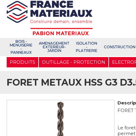
Open e-Commerce
Slogan Client
BOIS -
AMENAGEMENT
ISOLATION
MENUISERIE
EXTERIEUR-
-
CONSTRUCTION
-
JARDIN
PLATRERIE
PANNEAUX
Aller
PRODUITS
OUTILLAGE - PROTECTION
ELECTRO
au
contenu
principal
FORET METAUX HSS G3 D3.5
Descrip
FORET T
Le fore
permet 