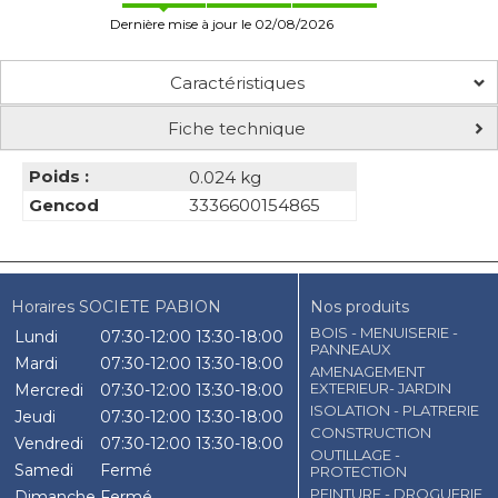
Dernière mise à jour le 02/08/2026
Caractéristiques
Fiche technique
Poids :
0.024 kg
Gencod
3336600154865
Horaires SOCIETE PABION
Nos produits
BOIS - MENUISERIE -
Lundi
07:30-12:00
13:30-18:00
PANNEAUX
Mardi
07:30-12:00
13:30-18:00
AMENAGEMENT
EXTERIEUR- JARDIN
Mercredi
07:30-12:00
13:30-18:00
ISOLATION - PLATRERIE
Jeudi
07:30-12:00
13:30-18:00
CONSTRUCTION
Vendredi
07:30-12:00
13:30-18:00
OUTILLAGE -
Samedi
Fermé
PROTECTION
PEINTURE - DROGUERIE
Dimanche
Fermé