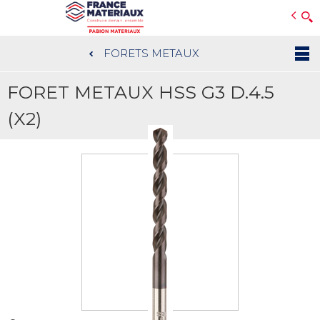
Open e-Commerce
Slogan Client
FORETS METAUX
Aller
au
FORET METAUX HSS G3 D.4.5
contenu
principal
(X2)