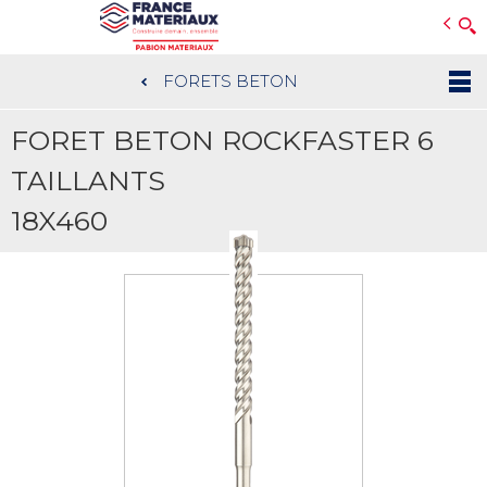
Open e-Commerce
Slogan Client
FORETS BETON
Aller
au
FORET BETON ROCKFASTER 6
contenu
principal
TAILLANTS
18X460