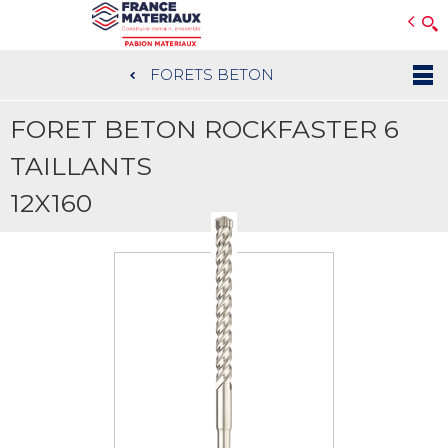
Open e-Commerce
Slogan Client
FORETS BETON
Aller
au
FORET BETON ROCKFASTER 6
contenu
principal
TAILLANTS
12X160