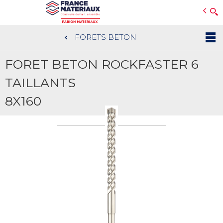
Open e-Commerce
Slogan Client
FORETS BETON
Aller
au
FORET BETON ROCKFASTER 6
contenu
principal
TAILLANTS
8X160