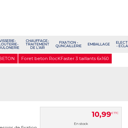
VISSERIE-
CHAUFFAGE-
FIXATION -
ELECT
LOUTERIE-
TRAITEMENT
EMBALLAGE
QUNCAILLERIE
- ECL
OULONERIE
DE L'AIR
 BETON
Foret beton RocKFaster 3 taillants 6x160
10
,
99
€
TTC
En stock
soins de fixation