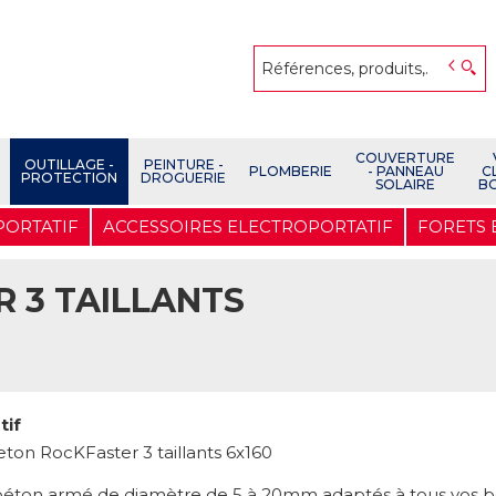
COUVERTURE
OUTILLAGE -
PEINTURE -
PLOMBERIE
- PANNEAU
C
PROTECTION
DROGUERIE
SOLAIRE
B
PORTATIF
ACCESSOIRES ELECTROPORTATIF
FORETS
 3 TAILLANTS
tif
eton RocKFaster 3 taillants 6x160
béton armé de diamètre de 5 à 20mm adaptés à tous vos be