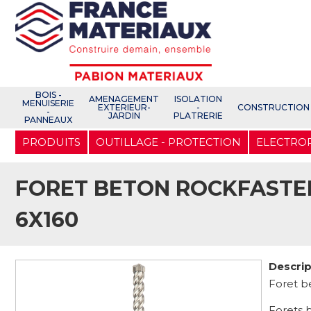
Open e-Commerce
Slogan Client
BOIS -
AMENAGEMENT
ISOLATION
MENUISERIE
EXTERIEUR-
-
CONSTRUCTION
-
JARDIN
PLATRERIE
PANNEAUX
Aller
PRODUITS
OUTILLAGE - PROTECTION
ELECTRO
au
contenu
principal
FORET BETON ROCKFASTER
6X160
Descrip
Foret b
Forets 