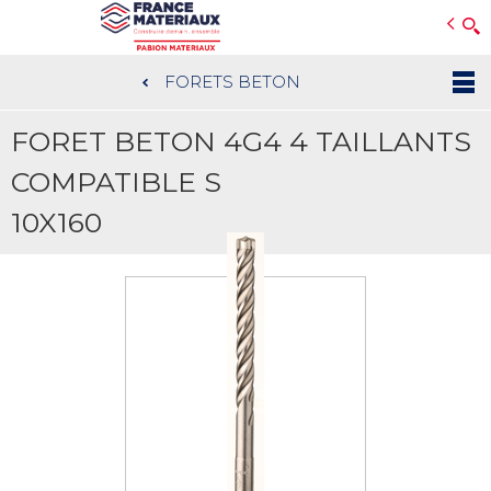
Open e-Commerce
Slogan Client
FORETS BETON
Aller
au
FORET BETON 4G4 4 TAILLANTS
contenu
principal
COMPATIBLE S
10X160