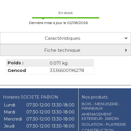
En stock
Dernière mise à jour le 02/08/2026
Caractéristiques
Fiche technique
Poids :
0.071 kg
Gencod
3336600196278
Horaires SOCIETE PABION
Nos produits
BOIS - MENUISERIE -
Lundi
07:30-12:00
13:30-18:00
PANNEAUX
Mardi
07:30-12:00
13:30-18:00
AMENAGEMENT
EXTERIEUR- JARDIN
Mercredi
07:30-12:00
13:30-18:00
ISOLATION - PLATRERIE
Jeudi
07:30-12:00
13:30-18:00
CONSTRUCTION