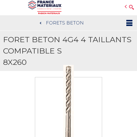
Open e-Commerce
Slogan Client
FORETS BETON
Aller
au
FORET BETON 4G4 4 TAILLANTS
contenu
principal
COMPATIBLE S
8X260