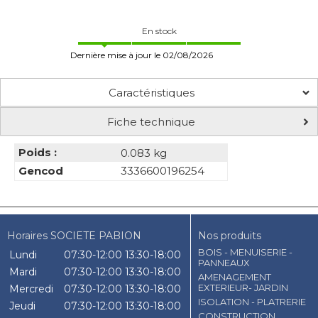
En stock
Dernière mise à jour le 02/08/2026
Caractéristiques
Fiche technique
Poids :
0.083 kg
Gencod
3336600196254
Horaires SOCIETE PABION
Nos produits
BOIS - MENUISERIE -
Lundi
07:30-12:00
13:30-18:00
PANNEAUX
Mardi
07:30-12:00
13:30-18:00
AMENAGEMENT
EXTERIEUR- JARDIN
Mercredi
07:30-12:00
13:30-18:00
ISOLATION - PLATRERIE
Jeudi
07:30-12:00
13:30-18:00
CONSTRUCTION