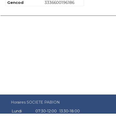
Gencod
3336600196186
Horaires SOCIETE PABION
Lundi
07:30-12:00
13:30-18:00