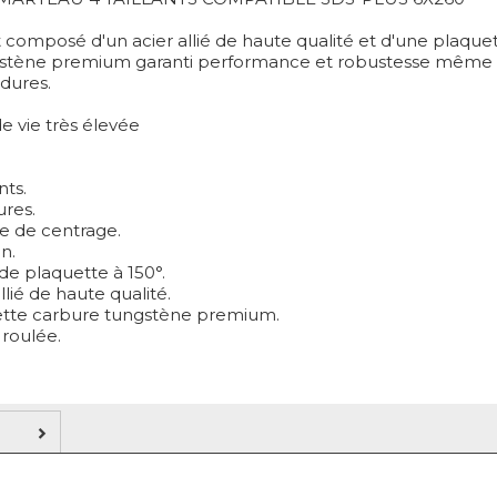
t composé d'un acier allié de haute qualité et d'une plaque
stène premium garanti performance et robustesse même 
 dures.
e vie très élevée
nts.
ures.
te de centrage.
in.
de plaquette à 150°.
allié de haute qualité.
ette carbure tungstène premium.
 roulée.