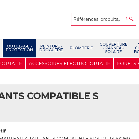
COUVERTURE
OUTILLAGE -
PEINTURE -
PLOMBERIE
- PANNEAU
C
PROTECTION
DROGUERIE
SOLAIRE
B
PORTATIF
ACCESSOIRES ELECTROPORTATIF
FORETS
LANTS COMPATIBLE S
tif
MARTEAU 4 TAILLANTS COMPATIBLE SDS-PLUS 6X260