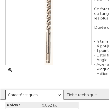
Ce fore
de tung
les plus
Durée d
- 4 tailla
- 4 gouj
- 1 poin
- Listel f
- Angle 
- Acier 
- Plaqu
- Hélice
Caractéristiques
Fiche technique
Poids :
0.062 kg