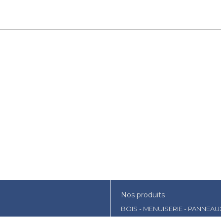
Nos produits
BOIS - MENUISERIE - PANNEAU
AMENAGEMENT EXTERIEUR- JA