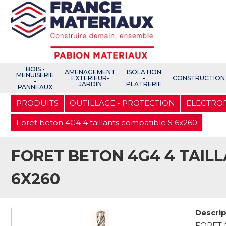
Open e-Commerce
Slogan Client
BOIS -
AMENAGEMENT
ISOLATION
MENUISERIE
EXTERIEUR-
-
CONSTRUCTION
-
JARDIN
PLATRERIE
PANNEAUX
Aller
PRODUITS
OUTILLAGE - PROTECTION
ELECTRO
au
contenu
principal
Foret beton 4G4 4 taillants compatible S 6x260
FORET BETON 4G4 4 TAIL
6X260
Descrip
FORET 