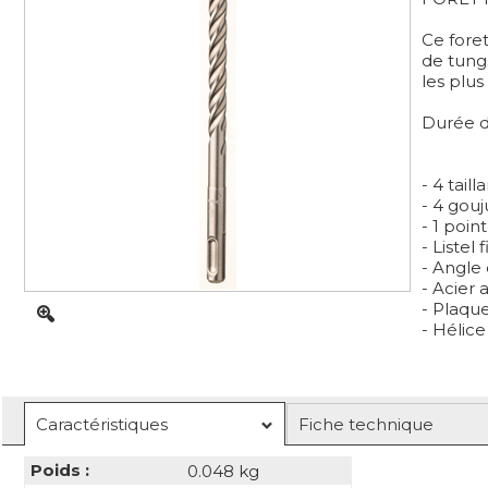
Ce fore
de tung
les plus
Durée d
- 4 tailla
- 4 gouj
- 1 poin
- Listel f
- Angle 
- Acier 
- Plaqu
- Hélice
Caractéristiques
Fiche technique
Poids :
0.048 kg