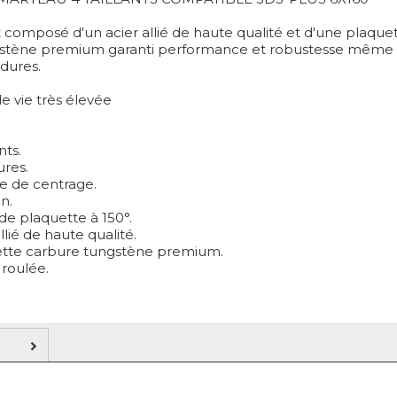
t composé d'un acier allié de haute qualité et d'une plaque
stène premium garanti performance et robustesse même 
 dures.
e vie très élevée
nts.
ures.
te de centrage.
in.
de plaquette à 150°.
allié de haute qualité.
ette carbure tungstène premium.
 roulée.