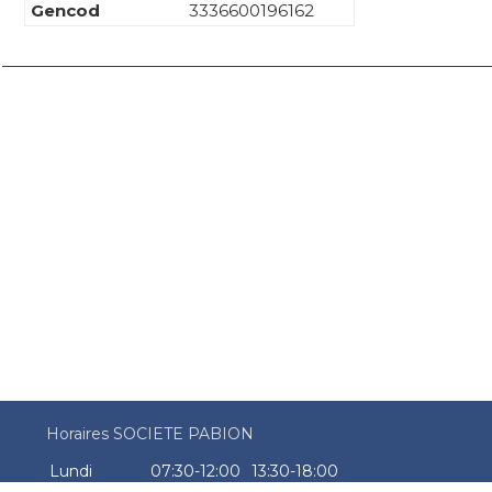
Gencod
3336600196162
Horaires SOCIETE PABION
Lundi
07:30-12:00
13:30-18:00