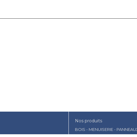
Nos produits
BOIS - MENUISERIE - PANNEAU
AMENAGEMENT EXTERIEUR- JA