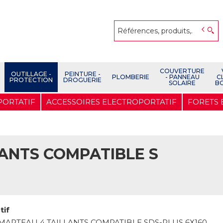
COUVERTURE
OUTILLAGE -
PEINTURE -
PLOMBERIE
- PANNEAU
C
PROTECTION
DROGUERIE
SOLAIRE
B
PORTATIF
ACCESSOIRES ELECTROPORTATIF
FORETS
LANTS COMPATIBLE S
tif
MARTEAU 4 TAILLANTS COMPATIBLE SDS-PLUS 6X160