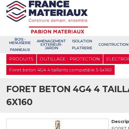
Open e-Commerce
Slogan Client
BOIS -
AMENAGEMENT
ISOLATION
MENUISERIE
EXTERIEUR-
-
CONSTRUCTION
-
JARDIN
PLATRERIE
PANNEAUX
Aller
PRODUITS
OUTILLAGE - PROTECTION
ELECTRO
au
contenu
principal
Foret beton 4G4 4 taillants compatible S 6x160
FORET BETON 4G4 4 TAIL
6X160
Descrip
FORET 