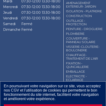
Mardi
07:30-12:00
13:30-18:00
AMENAGEMENT
EXTERIEUR- JARDIN
Mercredi
07:30-12:00
13:30-18:00
ISOLATION - PLATRERIE
Jeudi
07:30-12:00
13:30-18:00
CONSTRUCTION
Vendredi
07:30-12:00
13:30-18:00
OUTILLAGE -
Samedi
Fermé
PROTECTION
PEINTURE - DROGUERIE
Dimanche
Fermé
PLOMBERIE
COUVERTURE -
PANNEAU SOLAIRE
VISSERIE-CLOUTERIE-
BOULONERIE
CHAUFFAGE-
TRAITEMENT DE L'AIR
FIXATION -
QUNCAILLERIE
EMBALLAGE
ELECTRICITE -
ECLAIRAGE
En poursuivant votre navigation sur ce site, vous acceptez
CGV
Contact
Mentions légales
nos CGV et l'utilisation de cookies qui permettent le bon
Plan du site
fonctionnement du site internet, facilitent votre navigation
et améliorent votre expérience.
11
,
93
€
TTC
DEMANDE D’INFORMATIONS