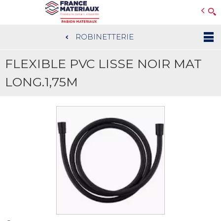
Open e-Commerce
Slogan Client
ROBINETTERIE
Aller
au
FLEXIBLE PVC LISSE NOIR MAT
contenu
principal
LONG.1,75M