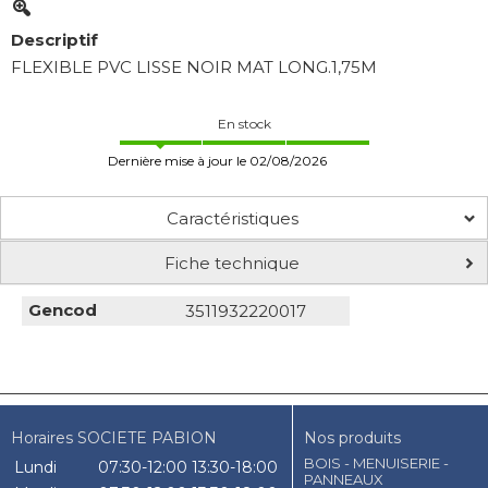
Descriptif
FLEXIBLE PVC LISSE NOIR MAT LONG.1,75M
En stock
Dernière mise à jour le 02/08/2026
Caractéristiques
Fiche technique
Gencod
3511932220017
Horaires SOCIETE PABION
Nos produits
BOIS - MENUISERIE -
Lundi
07:30-12:00
13:30-18:00
PANNEAUX