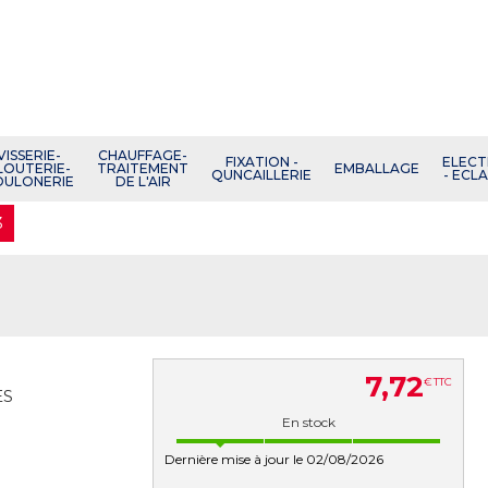
VISSERIE-
CHAUFFAGE-
FIXATION -
ELECT
LOUTERIE-
TRAITEMENT
EMBALLAGE
QUNCAILLERIE
- ECL
OULONERIE
DE L'AIR
3
7
,
72
€
TTC
ES
En stock
Dernière mise à jour le 02/08/2026