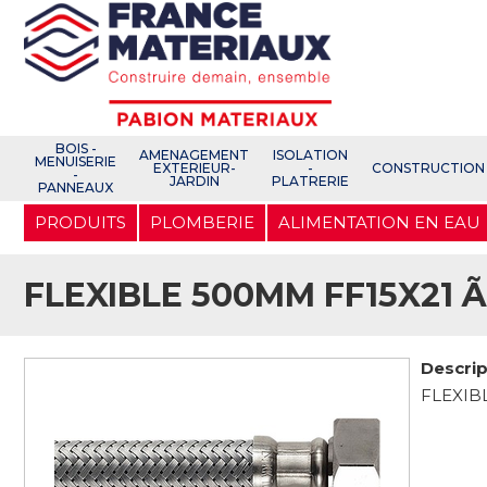
Open e-Commerce
Slogan Client
BOIS -
AMENAGEMENT
ISOLATION
MENUISERIE
EXTERIEUR-
-
CONSTRUCTION
-
JARDIN
PLATRERIE
PANNEAUX
Aller
PRODUITS
PLOMBERIE
ALIMENTATION EN EAU
au
contenu
principal
FLEXIBLE 500MM FF15X21 Ã
Descrip
FLEXIB