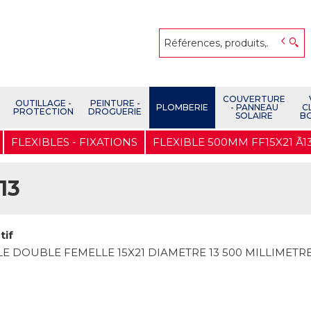
COUVERTURE
OUTILLAGE -
PEINTURE -
PLOMBERIE
- PANNEAU
C
PROTECTION
DROGUERIE
SOLAIRE
B
FLEXIBLES - FIXATIONS
FLEXIBLE 500MM FF15X21 Ã1
13
tif
LE DOUBLE FEMELLE 15X21 DIAMETRE 13 500 MILLIMETR