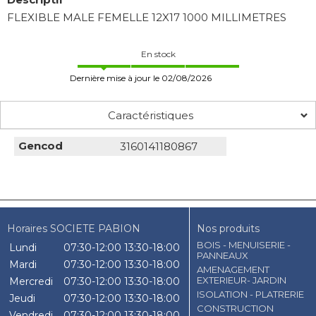
FLEXIBLE MALE FEMELLE 12X17 1000 MILLIMETRES
En stock
Dernière mise à jour le 02/08/2026
Caractéristiques
Gencod
3160141180867
Horaires SOCIETE PABION
Nos produits
BOIS - MENUISERIE -
Lundi
07:30-12:00
13:30-18:00
PANNEAUX
Mardi
07:30-12:00
13:30-18:00
AMENAGEMENT
EXTERIEUR- JARDIN
Mercredi
07:30-12:00
13:30-18:00
ISOLATION - PLATRERIE
Jeudi
07:30-12:00
13:30-18:00
CONSTRUCTION
Vendredi
07:30-12:00
13:30-18:00