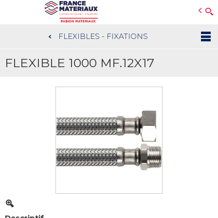
Open e-Commerce
Slogan Client
FLEXIBLES - FIXATIONS
Aller
au
FLEXIBLE 1000 MF.12X17
contenu
principal
Descriptif