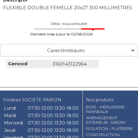
FLEXIBLE DOUBLE FEMELLE 20x27 300 MILLIMETRES
Délai, nous consulter
Dernière mise à jour le 02/08/2026
Caractéristiques
Gencod
3160143122964
Horaires SOCIETE PABION
Nos produits
BOIS - MENUISERIE -
Lundi
07:30-12:00
13:30-18:00
PANNEAUX
Mardi
07:30-12:00
13:30-18:00
AMENAGEMENT
EXTERIEUR- JARDIN
Mercredi
07:30-12:00
13:30-18:00
ISOLATION - PLATRERIE
Jeudi
07:30-12:00
13:30-18:00
CONSTRUCTION
Vendredi
07:30-12:00
13:30-18:00