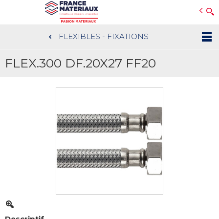
Open e-Commerce
Slogan Client
FLEXIBLES - FIXATIONS
Aller
au
FLEX.300 DF.20X27 FF20
contenu
principal
Descriptif