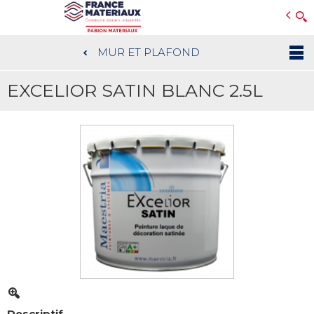
Open e-Commerce
Slogan Client
MUR ET PLAFOND
Aller
au
EXCELIOR SATIN BLANC 2.5L
contenu
principal
Descriptif