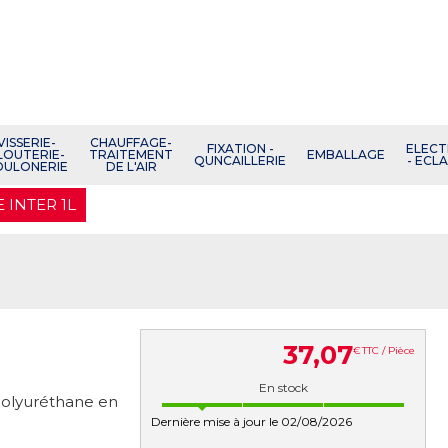
VISSERIE-
CHAUFFAGE-
FIXATION -
ELECT
LOUTERIE-
TRAITEMENT
EMBALLAGE
QUNCAILLERIE
- ECL
OULONERIE
DE L'AIR
 INTER 1L
37
,
07
€
TTC / Pièce
En stock
 polyuréthane en
Dernière mise à jour le 02/08/2026