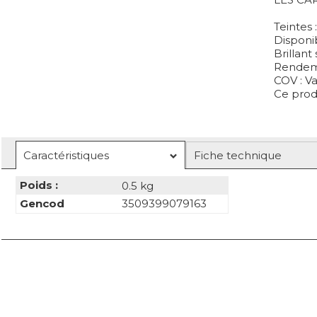
Teintes 
Disponib
Brillant
Rendeme
COV : Va
Ce prod
Caractéristiques
Fiche technique
Poids :
0.5 kg
Gencod
3509399079163