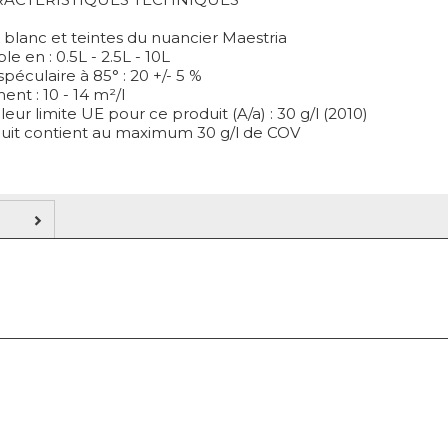
: blanc et teintes du nuancier Maestria
le en : 0.5L - 2.5L - 10L
 spéculaire à 85° : 20 +/- 5 %
nt : 10 - 14 m²/l
leur limite UE pour ce produit (A/a) : 30 g/l (2010)
uit contient au maximum 30 g/l de COV