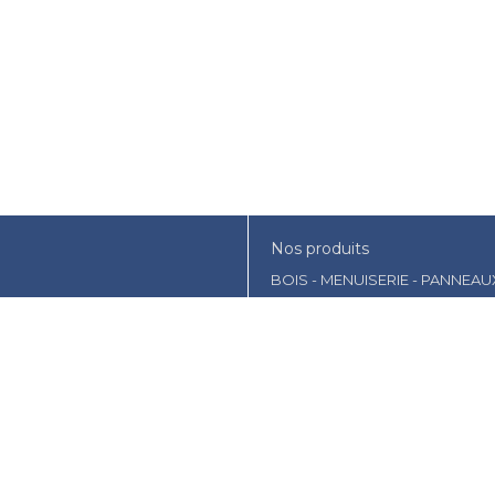
Nos produits
BOIS - MENUISERIE - PANNEAU
AMENAGEMENT EXTERIEUR- JA
ISOLATION - PLATRERIE
CONSTRUCTION
OUTILLAGE - PROTECTION
PEINTURE - DROGUERIE
PLOMBERIE
COUVERTURE - PANNEAU SOLA
VISSERIE-CLOUTERIE-BOULON
CHAUFFAGE-TRAITEMENT DE L'