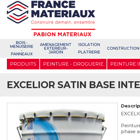
Open e-Commerce
Slogan Client
BOIS -
AMENAGEMENT
ISOLATION
MENUISERIE
EXTERIEUR-
-
CONSTRUCTION
-
JARDIN
PLATRERIE
PANNEAUX
Aller
PRODUITS
PEINTURE - DROGUERIE
PEINTURE 
au
contenu
principal
EXCELIOR SATIN BASE INTE
Descrip
EXCELI
Peintur
phase a