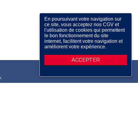
En poursuivant votre navigation sur
ce site, vous acceptez nos CGV et
l'utilisation de cookies qui permettent
le bon fonctionnement du site
internet, facilitent votre navigation et
améliorent votre expérience.
ACCEPTER
X
RDIN
IRE
ERIE
AIR