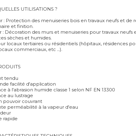
UELLES UTILISATIONS ?
r : Protection des menuiseries bois en travaux neufs et de r
aire et finition.
ur : Décoration des murs et menuiseries pour travaux neufs 
ces sèches et humides.
ur locaux tertiaires ou résidentiels (hôpitaux, résidences 
ocaux commerciaux, etc ...).
PRODUITS
nt tendu
nde facilité d'application
nce à l'abrasion humide classe 1 selon NF EN 13300
nce au lustrage
n pouvoir couvrant
nte perméabilité à la vapeur d'eau
odeur
 rapide
RACTÉRISTIQUES TECHNIQUES