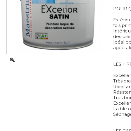
POUR Q
Extérieu
fois prim
Intérie
des piè
Idéal po
âgées, l
LES + 
Excelle
Très gra
Résista
Résista
Très bo
Excelle
Faible 
Séchage
LES CA