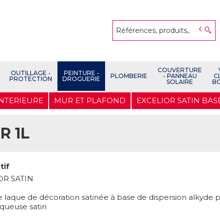
COUVERTURE
OUTILLAGE -
PEINTURE -
PLOMBERIE
- PANNEAU
C
PROTECTION
DROGUERIE
SOLAIRE
B
INTERIEURE
MUR ET PLAFOND
EXCELIOR SATIN BASE
R 1L
tif
OR SATIN
e laque de décoration satinée à base de dispersion alkyde
queuse satin