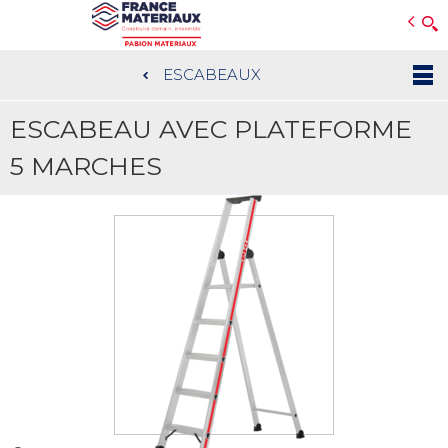
Open e-Commerce
Slogan Client
ESCABEAUX
Aller
au
ESCABEAU AVEC PLATEFORME
contenu
principal
5 MARCHES