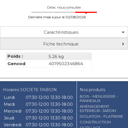
Délai, nous consulter
Dernière mise à jour le 02/08/2026
Caractéristiques
Fiche technique
Poids :
5.26 kg
Gencod
4019502346864
Horaires SOCIETE PABION
Nos produits
BOIS - MENUISERIE -
Lundi
07:30-12:00
13:30-18:00
PANNEAUX
Mardi
07:30-12:00
13:30-18:00
AMENAGEMENT
EXTERIEUR- JARDIN
Mercredi
07:30-12:00
13:30-18:00
ISOLATION - PLATRERIE
Jeudi
07:30-12:00
13:30-18:00
CONSTRUCTION
Vendredi
07:30-12:00
13:30-18:00
OUTILLAGE -