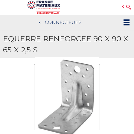
Open e-Commerce
Slogan Client
CONNECTEURS
Aller
au
EQUERRE RENFORCEE 90 X 90 X
contenu
principal
65 X 2,5 S