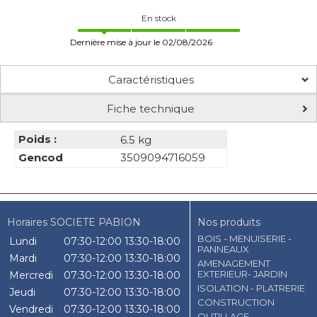
En stock
Dernière mise à jour le 02/08/2026
Caractéristiques
Fiche technique
Poids :
6.5 kg
Gencod
3509094716059
Horaires SOCIETE PABION
Nos produits
BOIS - MENUISERIE -
Lundi
07:30-12:00
13:30-18:00
PANNEAUX
Mardi
07:30-12:00
13:30-18:00
AMENAGEMENT
EXTERIEUR- JARDIN
Mercredi
07:30-12:00
13:30-18:00
ISOLATION - PLATRERIE
Jeudi
07:30-12:00
13:30-18:00
CONSTRUCTION
Vendredi
07:30-12:00
13:30-18:00
OUTILLAGE -