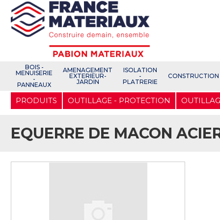
Open e-Commerce
Slogan Client
BOIS -
AMENAGEMENT
ISOLATION
MENUISERIE
EXTERIEUR-
-
CONSTRUCTION
-
JARDIN
PLATRERIE
PANNEAUX
Aller
PRODUITS
OUTILLAGE - PROTECTION
OUTILLAG
au
contenu
principal
EQUERRE DE MACON ACIE