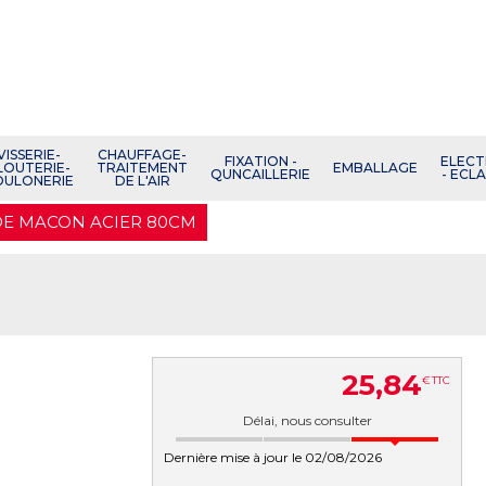
VISSERIE-
CHAUFFAGE-
FIXATION -
ELECT
LOUTERIE-
TRAITEMENT
EMBALLAGE
QUNCAILLERIE
- ECL
OULONERIE
DE L'AIR
E MACON ACIER 80CM
25
,
84
€
TTC
Délai, nous consulter
Dernière mise à jour le 02/08/2026