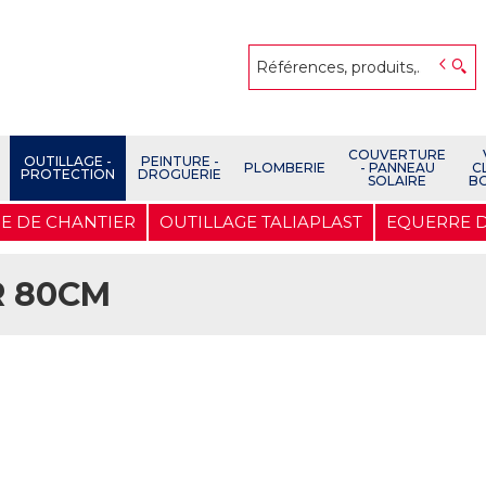
COUVERTURE
OUTILLAGE -
PEINTURE -
PLOMBERIE
- PANNEAU
C
PROTECTION
DROGUERIE
SOLAIRE
B
E DE CHANTIER
OUTILLAGE TALIAPLAST
EQUERRE D
R 80CM