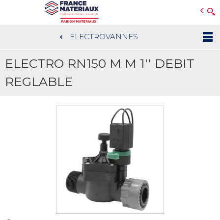
Open e-Commerce
Slogan Client
ELECTROVANNES
Aller
au
ELECTRO RN150 M M 1'' DEBIT
contenu
principal
REGLABLE