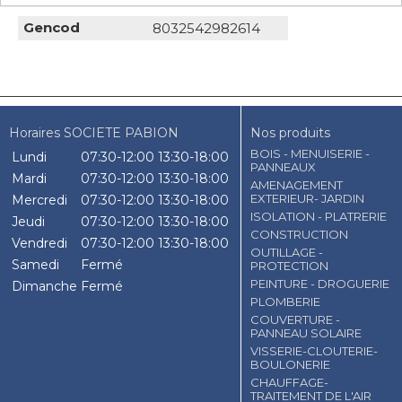
Gencod
8032542982614
Horaires SOCIETE PABION
Nos produits
BOIS - MENUISERIE -
Lundi
07:30-12:00
13:30-18:00
PANNEAUX
Mardi
07:30-12:00
13:30-18:00
AMENAGEMENT
EXTERIEUR- JARDIN
Mercredi
07:30-12:00
13:30-18:00
ISOLATION - PLATRERIE
Jeudi
07:30-12:00
13:30-18:00
CONSTRUCTION
Vendredi
07:30-12:00
13:30-18:00
OUTILLAGE -
Samedi
Fermé
PROTECTION
PEINTURE - DROGUERIE
Dimanche
Fermé
PLOMBERIE
COUVERTURE -
PANNEAU SOLAIRE
VISSERIE-CLOUTERIE-
BOULONERIE
CHAUFFAGE-
TRAITEMENT DE L'AIR