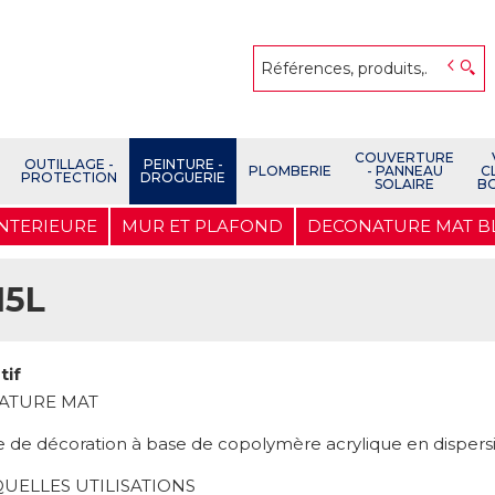
COUVERTURE
OUTILLAGE -
PEINTURE -
PLOMBERIE
- PANNEAU
C
PROTECTION
DROGUERIE
SOLAIRE
B
INTERIEURE
MUR ET PLAFOND
DECONATURE MAT BL
15L
tif
ATURE MAT
e de décoration à base de copolymère acrylique en disper
UELLES UTILISATIONS