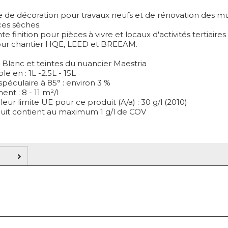
e de décoration pour travaux neufs et de rénovation des mu
ces sèches.
te finition pour pièces à vivre et locaux d'activités tertiaires
our chantier HQE, LEED et BREEAM.
: Blanc et teintes du nuancier Maestria
le en : 1L -2.5L - 15L
 spéculaire à 85° : environ 3 %
nt : 8 - 11 m²/l
leur limite UE pour ce produit (A/a) : 30 g/l (2010)
uit contient au maximum 1 g/l de COV