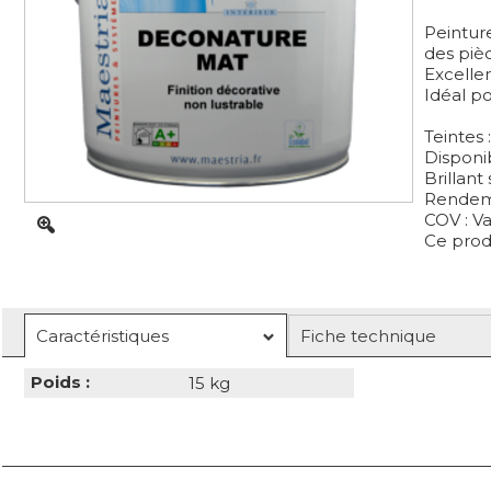
Peintur
des piè
Excellen
Idéal p
Teintes 
Disponib
Brillant
Rendeme
COV : Va
Ce prod
Caractéristiques
Fiche technique
Poids :
15 kg