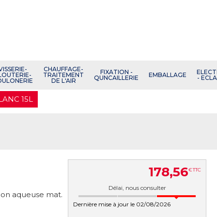
VISSERIE-
CHAUFFAGE-
FIXATION -
ELECT
LOUTERIE-
TRAITEMENT
EMBALLAGE
QUNCAILLERIE
- ECL
OULONERIE
DE L'AIR
ANC 15L
178
,
56
€
TTC
Délai, nous consulter
sion aqueuse mat.
Dernière mise à jour le 02/08/2026