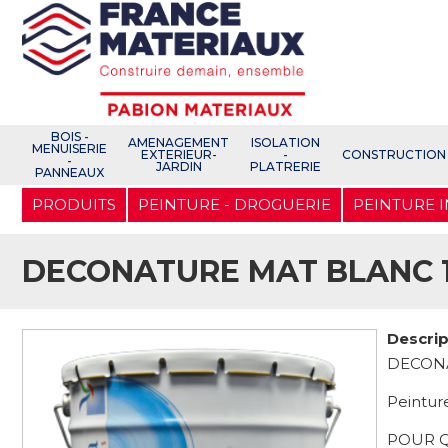
Open e-Commerce
Slogan Client
BOIS -
AMENAGEMENT
ISOLATION
MENUISERIE
EXTERIEUR-
-
CONSTRUCTION
-
JARDIN
PLATRERIE
PANNEAUX
Aller
PRODUITS
PEINTURE - DROGUERIE
PEINTURE 
au
contenu
principal
DECONATURE MAT BLANC 
Descrip
DECON
Peintur
POUR Q