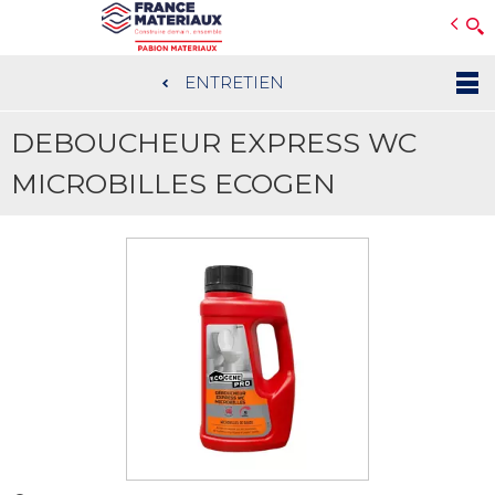
Open e-Commerce
Slogan Client
ENTRETIEN
Aller
au
DEBOUCHEUR EXPRESS WC
contenu
principal
MICROBILLES ECOGEN