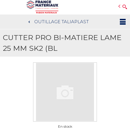
Open e-Commerce
Slogan Client
OUTILLAGE TALIAPLAST
Aller
au
CUTTER PRO BI-MATIERE LAME
contenu
principal
25 MM SK2 (BL
En stock