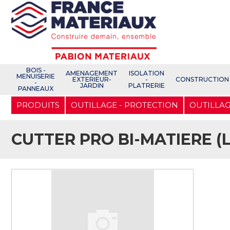
Open e-Commerce
Slogan Client
BOIS -
AMENAGEMENT
ISOLATION
MENUISERIE
EXTERIEUR-
-
CONSTRUCTION
-
JARDIN
PLATRERIE
PANNEAUX
Aller
PRODUITS
OUTILLAGE - PROTECTION
OUTILLAG
au
contenu
principal
CUTTER PRO BI-MATIERE (L