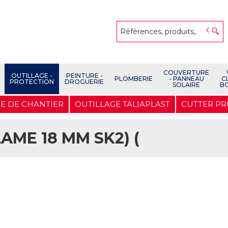
COUVERTURE
OUTILLAGE -
PEINTURE -
PLOMBERIE
- PANNEAU
C
PROTECTION
DROGUERIE
SOLAIRE
B
E DE CHANTIER
OUTILLAGE TALIAPLAST
CUTTER PRO
AME 18 MM SK2) (