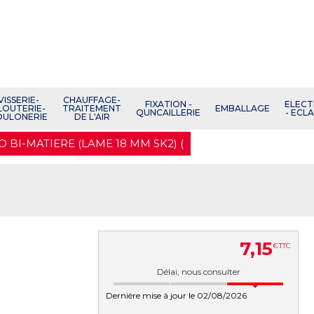
VISSERIE-
CHAUFFAGE-
FIXATION -
ELECT
LOUTERIE-
TRAITEMENT
EMBALLAGE
QUNCAILLERIE
- ECL
OULONERIE
DE L'AIR
 BI-MATIERE (LAME 18 MM SK2) (
7
,
15
€
TTC
Délai, nous consulter
Dernière mise à jour le 02/08/2026