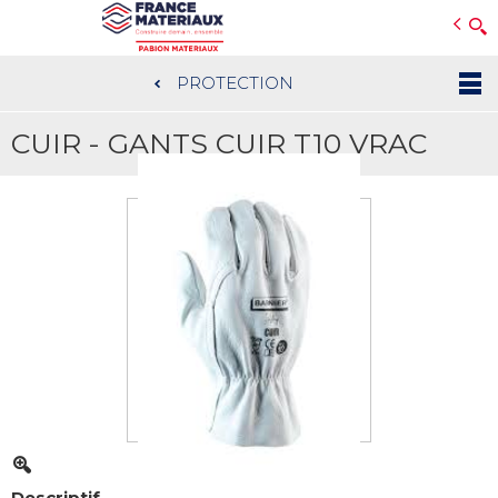
Open e-Commerce
Slogan Client
PROTECTION
Aller
au
CUIR - GANTS CUIR T10 VRAC
contenu
principal
Descriptif