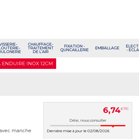
VISSERIE-
CHAUFFAGE-
FIXATION -
ELECT
LOUTERIE-
TRAITEMENT
EMBALLAGE
QUNCAILLERIE
- ECL
OULONERIE
DE L'AIR
 ENDUIRE INOX 12CM
6
,
74
€
TTC
Délai, nous consulter
x avec manche
Dernière mise à jour le 02/08/2026