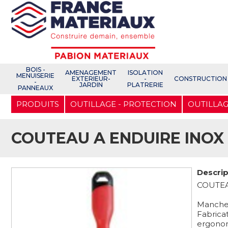
Open e-Commerce
Slogan Client
BOIS -
AMENAGEMENT
ISOLATION
MENUISERIE
EXTERIEUR-
-
CONSTRUCTION
-
JARDIN
PLATRERIE
PANNEAUX
Aller
PRODUITS
OUTILLAGE - PROTECTION
OUTILLAG
au
contenu
principal
COUTEAU A ENDUIRE INOX
Descrip
COUTEA
Manche 
Fabrica
ergonom