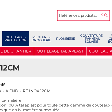
COUVERTURE
OUTILLAGE -
PEINTURE -
PLOMBERIE
- PANNEAU
C
PROTECTION
DROGUERIE
SOLAIRE
B
E DE CHANTIER
OUTILLAGE TALIAPLAST
COUTEAU A
 12CM
tif
U A ENDUIRE INOX 12CM
bi-matière
tion 100 % taliaplast pour toute cette gamme de couteau
ique en bi-matière surmoulée.