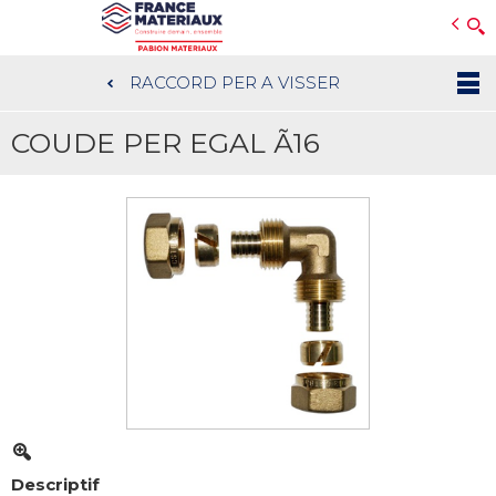
Open e-Commerce
Slogan Client
RACCORD PER A VISSER
Aller
au
COUDE PER EGAL Ã16
contenu
principal
Descriptif