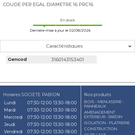
COUDE PER EGAL DIAMETRE 16 PRC16
En stock
Dernière mise à jour le 02/08/2026
Caractéristiques
Gencod
3160143153401
Horaires SOCIETE PABION
Nos produits
BOIS - MENUISERIE -
Lundi
07:30-12:00
13:30-18:00
PANNEAUX
Mardi
07:30-12:00
13:30-18:00
AMENAGEMENT
EXTERIEUR- JARDIN
Mercredi
07:30-12:00
13:30-18:00
ISOLATION - PLATRERIE
Jeudi
07:30-12:00
13:30-18:00
CONSTRUCTION
Vendredi
07:30-12:00
13:30-18:00
OUTILLAGE -