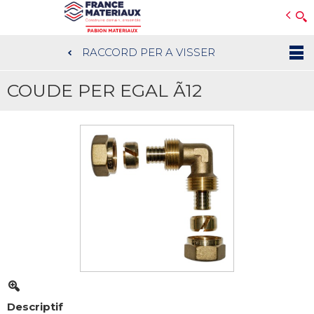
Open e-Commerce
Slogan Client
RACCORD PER A VISSER
Aller
au
COUDE PER EGAL Ã12
contenu
principal
Descriptif