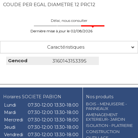
COUDE PER EGAL DIAMETRE 12 PRC12
Délai, nous consulter
Dernière mise à jour le 02/08/2026
Caractéristiques
Gencod
3160143153395
Horaires SOCIETE PABION
Nos produits
BOIS - MENUISERIE -
Lundi
07:30-12:00
13:30-18:00
PANNEAUX
Mardi
07:30-12:00
13:30-18:00
AMENAGEMENT
EXTERIEUR- JARDIN
Mercredi
07:30-12:00
13:30-18:00
ISOLATION - PLATRERIE
Jeudi
07:30-12:00
13:30-18:00
CONSTRUCTION
Vendredi
07:30-12:00
13:30-18:00
OUTILLAGE -