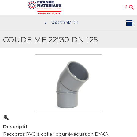
Open e-Commerce
Slogan Client
RACCORDS
Aller
au
COUDE MF 22°30 DN 125
contenu
principal
Descriptif
Raccords PVC à coller pour évacuation DYKA