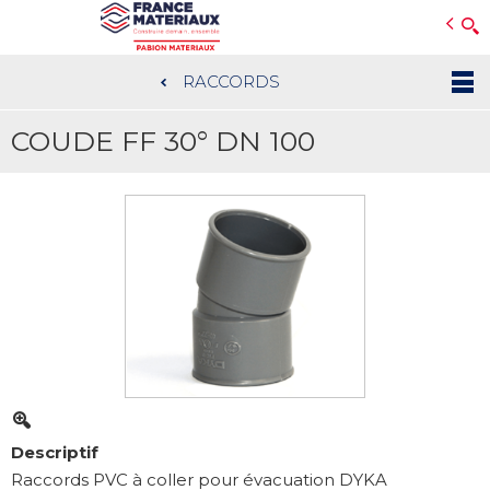
Open e-Commerce
Slogan Client
RACCORDS
Aller
au
COUDE FF 30° DN 100
contenu
principal
Descriptif
Raccords PVC à coller pour évacuation DYKA