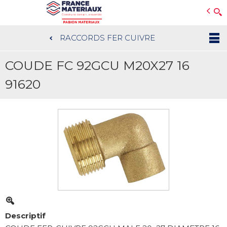
Open e-Commerce
Slogan Client
RACCORDS FER CUIVRE
Aller
au
COUDE FC 92GCU M20X27 16
contenu
principal
91620
Descriptif