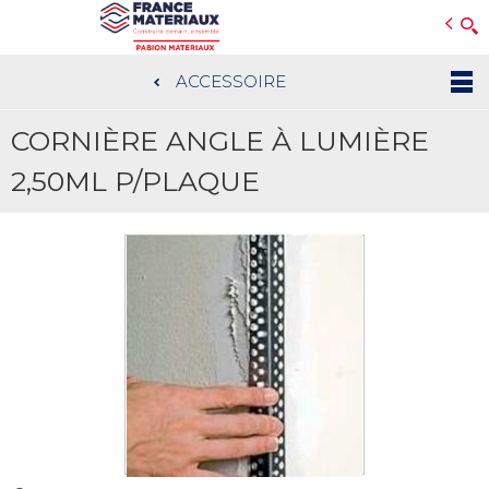
Open e-Commerce
Slogan Client
ACCESSOIRE
Aller
au
CORNIÈRE ANGLE À LUMIÈRE
contenu
principal
2,50ML P/PLAQUE