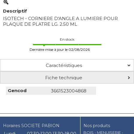
Descriptif
ISOTECH - CORNIERE D'ANGLE A LUMIERE POUR
PLAQUE DE PLATRE LG. 2.50 ML
En stock
Dernière mise à jour le 02/08/2026
Caractéristiques
Fiche technique
Gencod
3661523004868
Horaires SOCIETE PABION
Nos produits
BOIS - MENUISERIE -
Lundi
07:30-12:00
13:30-18:00