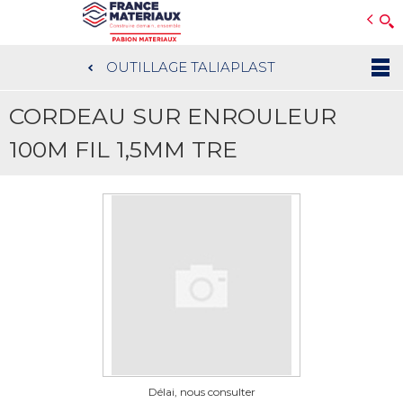
Open e-Commerce
Slogan Client
OUTILLAGE TALIAPLAST
Aller
au
CORDEAU SUR ENROULEUR
contenu
principal
100M FIL 1,5MM TRE
Délai, nous consulter